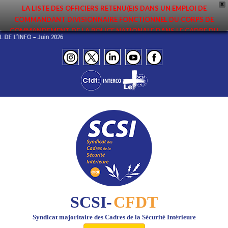
X
LA LISTE DES OFFICIERS RETENU(E)S DANS UN EMPLOI DE
COMMANDANT DIVISIONNAIRE FONCTIONNEL DU CORPS DE
COMMANDEMENT DE LA POLICE NATIONALE DANS LE CADRE DU
SENTIEL DE L’INFO – Juin 2026
PREMIER MOUVEMENT 2026 A ÉTÉ DIFFUSÉE. ELLE EST DISPONIBLE EN
PAGES PROTÉGÉES DU SITE. FÉLICITATIONS AUX NOMMÉ(E)S !
SCSI-
CFDT
Syndicat majoritaire des Cadres de la Sécurité Intérieure