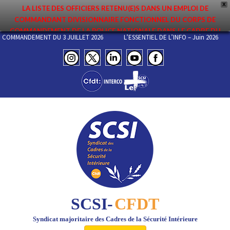
X
LA LISTE DES OFFICIERS RETENU(E)S DANS UN EMPLOI DE
COMMANDANT DIVISIONNAIRE FONCTIONNEL DU CORPS DE
COMMANDEMENT DE LA POLICE NATIONALE DANS LE CADRE DU
 DE COMMANDEMENT DU 3 JUILLET 2026
L’ESSENTIEL DE L’INFO – Juin 2026
PREMIER MOUVEMENT 2026 A ÉTÉ DIFFUSÉE. ELLE EST DISPONIBLE EN
PAGES PROTÉGÉES DU SITE. FÉLICITATIONS AUX NOMMÉ(E)S !
SCSI-
CFDT
Syndicat majoritaire des Cadres de la Sécurité Intérieure