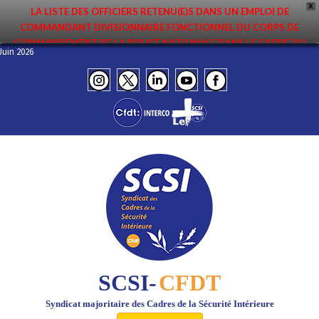
X
LA LISTE DES OFFICIERS RETENU(E)S DANS UN EMPLOI DE
COMMANDANT DIVISIONNAIRE FONCTIONNEL DU CORPS DE
COMMANDEMENT DE LA POLICE NATIONALE DANS LE CADRE DU
FO – Juin 2026
PREMIER MOUVEMENT 2026 A ÉTÉ DIFFUSÉE. ELLE EST DISPONIBLE EN
PAGES PROTÉGÉES DU SITE. FÉLICITATIONS AUX NOMMÉ(E)S !
SCSI-
CFDT
Syndicat majoritaire des Cadres de la Sécurité Intérieure