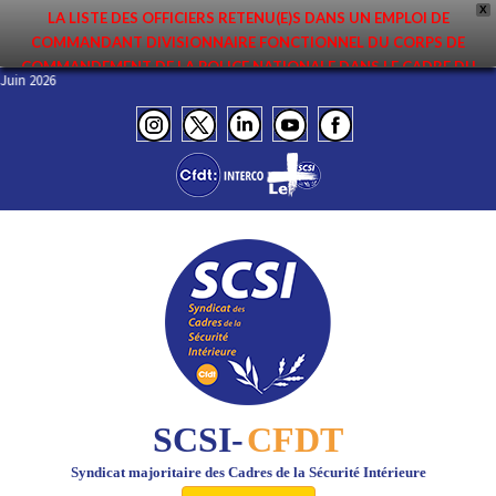
X
LA LISTE DES OFFICIERS RETENU(E)S DANS UN EMPLOI DE
COMMANDANT DIVISIONNAIRE FONCTIONNEL DU CORPS DE
COMMANDEMENT DE LA POLICE NATIONALE DANS LE CADRE DU
O – Juin 2026
PREMIER MOUVEMENT 2026 A ÉTÉ DIFFUSÉE. ELLE EST DISPONIBLE EN
PAGES PROTÉGÉES DU SITE. FÉLICITATIONS AUX NOMMÉ(E)S !
SCSI-
CFDT
Syndicat majoritaire des Cadres de la Sécurité Intérieure