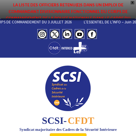
X
LA LISTE DES OFFICIERS RETENU(E)S DANS UN EMPLOI DE
COMMANDANT DIVISIONNAIRE FONCTIONNEL DU CORPS DE
COMMANDEMENT DE LA POLICE NATIONALE DANS LE CADRE DU
DU CORPS DE COMMANDEMENT DU 3 JUILLET 2026
L’ESSENTIEL DE L’INFO –
PREMIER MOUVEMENT 2026 A ÉTÉ DIFFUSÉE. ELLE EST DISPONIBLE EN
PAGES PROTÉGÉES DU SITE. FÉLICITATIONS AUX NOMMÉ(E)S !
SCSI-
CFDT
Syndicat majoritaire des Cadres de la Sécurité Intérieure