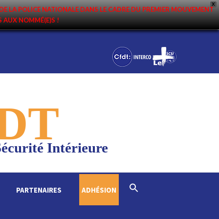
X
DE LA POLICE NATIONALE DANS LE CADRE DU PREMIER MOUVEMENT
NS AUX NOMMÉ(E)S !
DT
écurité Intérieure
Search
PARTENAIRES
ADHÉSION
for:
Search Button