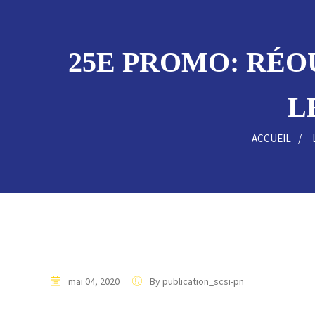
25E PROMO: RÉO
L
ACCUEIL
mai 04, 2020
By publication_scsi-pn