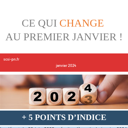
CE QUI
CHANGE
AU PREMIER JANVIER !
scsi-pn.fr
janvier 2024
+ 5 POINTS D’INDICE