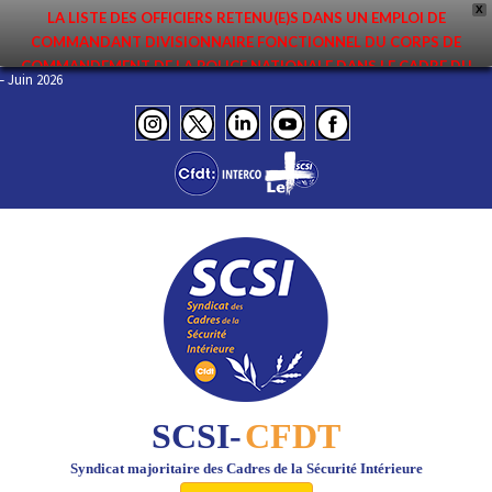
X
LA LISTE DES OFFICIERS RETENU(E)S DANS UN EMPLOI DE
COMMANDANT DIVISIONNAIRE FONCTIONNEL DU CORPS DE
COMMANDEMENT DE LA POLICE NATIONALE DANS LE CADRE DU
NFO – Juin 2026
PREMIER MOUVEMENT 2026 A ÉTÉ DIFFUSÉE. ELLE EST DISPONIBLE EN
PAGES PROTÉGÉES DU SITE. FÉLICITATIONS AUX NOMMÉ(E)S !
SCSI-
CFDT
Syndicat majoritaire des Cadres de la Sécurité Intérieure