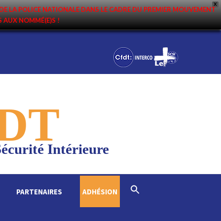
X
DE LA POLICE NATIONALE DANS LE CADRE DU PREMIER MOUVEMENT
NS AUX NOMMÉ(E)S !
DT
écurité Intérieure
Search
PARTENAIRES
ADHÉSION
for:
Search Button