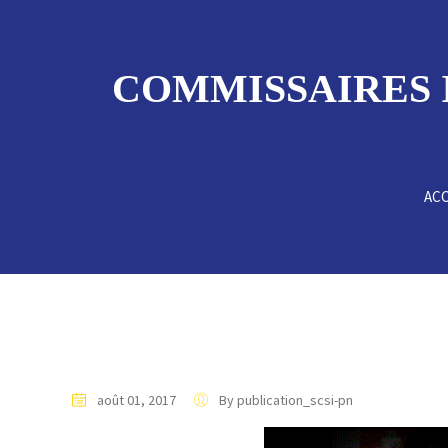
COMMISSAIRES IN
ACC
août 01, 2017
By publication_scsi-pn