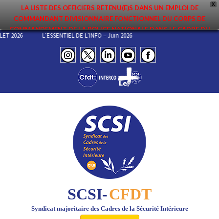
X
LA LISTE DES OFFICIERS RETENU(E)S DANS UN EMPLOI DE
COMMANDANT DIVISIONNAIRE FONCTIONNEL DU CORPS DE
COMMANDEMENT DE LA POLICE NATIONALE DANS LE CADRE DU
ILLET 2026
L’ESSENTIEL DE L’INFO – Juin 2026
PREMIER MOUVEMENT 2026 A ÉTÉ DIFFUSÉE. ELLE EST DISPONIBLE EN
PAGES PROTÉGÉES DU SITE. FÉLICITATIONS AUX NOMMÉ(E)S !
SCSI-
CFDT
Syndicat majoritaire des Cadres de la Sécurité Intérieure