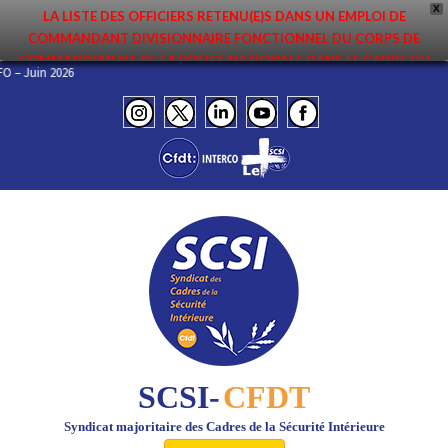
X
LA LISTE DES OFFICIERS RETENU(E)S DANS UN EMPLOI DE
COMMANDANT DIVISIONNAIRE FONCTIONNEL DU CORPS DE
COMMANDEMENT DE LA POLICE NATIONALE DANS LE CADRE DU
INFO – Juin 2026
PREMIER MOUVEMENT 2026 A ÉTÉ DIFFUSÉE. ELLE EST DISPONIBLE EN
PAGES PROTÉGÉES DU SITE. FÉLICITATIONS AUX NOMMÉ(E)S !
SCSI-
CFDT
Syndicat majoritaire des Cadres de la Sécurité Intérieure