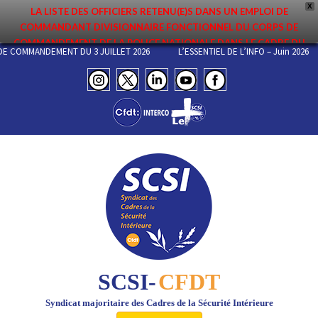
X
LA LISTE DES OFFICIERS RETENU(E)S DANS UN EMPLOI DE
COMMANDANT DIVISIONNAIRE FONCTIONNEL DU CORPS DE
COMMANDEMENT DE LA POLICE NATIONALE DANS LE CADRE DU
 DE COMMANDEMENT DU 3 JUILLET 2026
L’ESSENTIEL DE L’INFO – Juin 2026
PREMIER MOUVEMENT 2026 A ÉTÉ DIFFUSÉE. ELLE EST DISPONIBLE EN
PAGES PROTÉGÉES DU SITE. FÉLICITATIONS AUX NOMMÉ(E)S !
SCSI-
CFDT
Syndicat majoritaire des Cadres de la Sécurité Intérieure