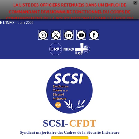
X
LA LISTE DES OFFICIERS RETENU(E)S DANS UN EMPLOI DE
COMMANDANT DIVISIONNAIRE FONCTIONNEL DU CORPS DE
COMMANDEMENT DE LA POLICE NATIONALE DANS LE CADRE DU
 DE L’INFO – Juin 2026
PREMIER MOUVEMENT 2026 A ÉTÉ DIFFUSÉE. ELLE EST DISPONIBLE EN
PAGES PROTÉGÉES DU SITE. FÉLICITATIONS AUX NOMMÉ(E)S !
SCSI-
CFDT
Syndicat majoritaire des Cadres de la Sécurité Intérieure