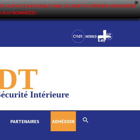
X
DE LA POLICE NATIONALE DANS LE CADRE DU PREMIER MOUVEMENT
NS AUX NOMMÉ(E)S !
DT
écurité Intérieure
Search
PARTENAIRES
ADHÉSION
for:
Search Button