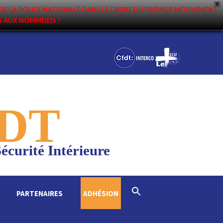
X
DE LA POLICE NATIONALE DANS LE CADRE DU PREMIER MOUVEMENT
NS AUX NOMMÉ(E)S !
DT
écurité Intérieure
Search
PARTENAIRES
ADHÉSION
for:
Search Button