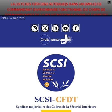
X
LA LISTE DES OFFICIERS RETENU(E)S DANS UN EMPLOI DE
COMMANDANT DIVISIONNAIRE FONCTIONNEL DU CORPS DE
COMMANDEMENT DE LA POLICE NATIONALE DANS LE CADRE DU
 DE L’INFO – Juin 2026
PREMIER MOUVEMENT 2026 A ÉTÉ DIFFUSÉE. ELLE EST DISPONIBLE EN
PAGES PROTÉGÉES DU SITE. FÉLICITATIONS AUX NOMMÉ(E)S !
SCSI-
CFDT
Syndicat majoritaire des Cadres de la Sécurité Intérieure