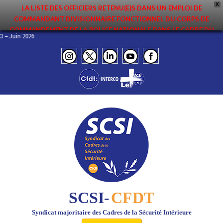
X
LA LISTE DES OFFICIERS RETENU(E)S DANS UN EMPLOI DE
COMMANDANT DIVISIONNAIRE FONCTIONNEL DU CORPS DE
COMMANDEMENT DE LA POLICE NATIONALE DANS LE CADRE DU
INFO – Juin 2026
PREMIER MOUVEMENT 2026 A ÉTÉ DIFFUSÉE. ELLE EST DISPONIBLE EN
PAGES PROTÉGÉES DU SITE. FÉLICITATIONS AUX NOMMÉ(E)S !
SCSI-
CFDT
Syndicat majoritaire des Cadres de la Sécurité Intérieure