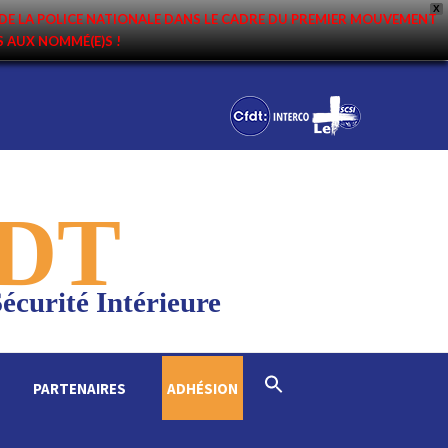
X
DE LA POLICE NATIONALE DANS LE CADRE DU PREMIER MOUVEMENT
NS AUX NOMMÉ(E)S !
DT
écurité Intérieure
Search
PARTENAIRES
ADHÉSION
for:
Search Button