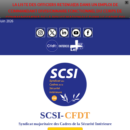
X
LA LISTE DES OFFICIERS RETENU(E)S DANS UN EMPLOI DE
COMMANDANT DIVISIONNAIRE FONCTIONNEL DU CORPS DE
COMMANDEMENT DE LA POLICE NATIONALE DANS LE CADRE DU
 – Juin 2026
PREMIER MOUVEMENT 2026 A ÉTÉ DIFFUSÉE. ELLE EST DISPONIBLE EN
PAGES PROTÉGÉES DU SITE. FÉLICITATIONS AUX NOMMÉ(E)S !
SCSI-
CFDT
Syndicat majoritaire des Cadres de la Sécurité Intérieure