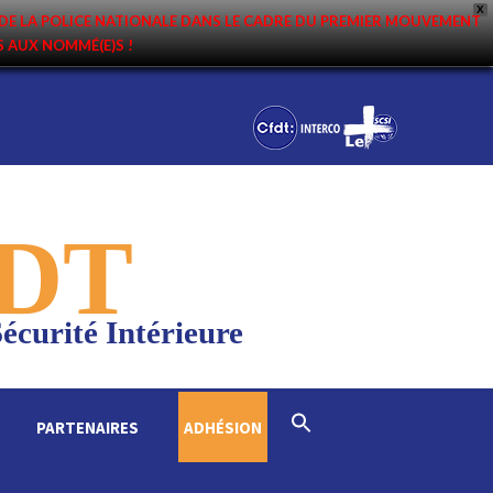
X
DE LA POLICE NATIONALE DANS LE CADRE DU PREMIER MOUVEMENT
NS AUX NOMMÉ(E)S !
DT
écurité Intérieure
Search
PARTENAIRES
ADHÉSION
for:
Search Button