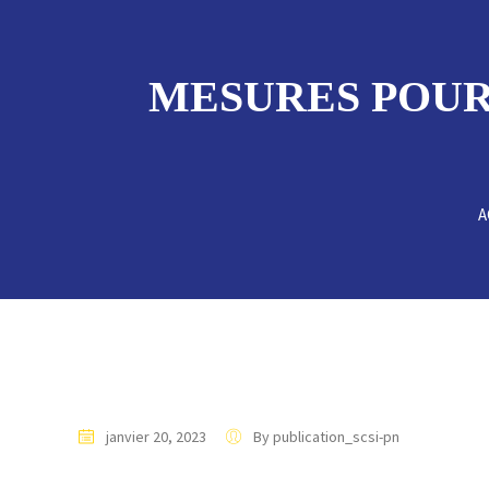
MESURES POUR 
A
janvier 20, 2023
By publication_scsi-pn