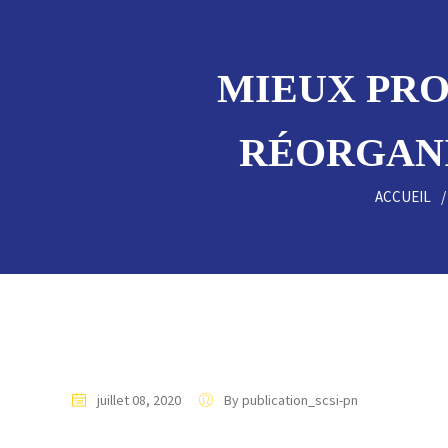
MIEUX PRO
RÉORGANI
ACCUEIL
juillet 08, 2020
By publication_scsi-pn