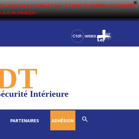
X
DE LA POLICE NATIONALE DANS LE CADRE DU PREMIER MOUVEMENT
NS AUX NOMMÉ(E)S !
DT
écurité Intérieure
Search
PARTENAIRES
ADHÉSION
for:
Search Button