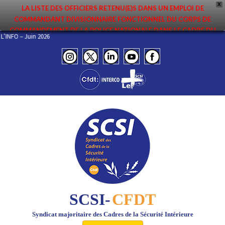
X
LA LISTE DES OFFICIERS RETENU(E)S DANS UN EMPLOI DE
COMMANDANT DIVISIONNAIRE FONCTIONNEL DU CORPS DE
COMMANDEMENT DE LA POLICE NATIONALE DANS LE CADRE DU
EL DE L’INFO – Juin 2026
PREMIER MOUVEMENT 2026 A ÉTÉ DIFFUSÉE. ELLE EST DISPONIBLE EN
PAGES PROTÉGÉES DU SITE. FÉLICITATIONS AUX NOMMÉ(E)S !
SCSI-
CFDT
Syndicat majoritaire des Cadres de la Sécurité Intérieure