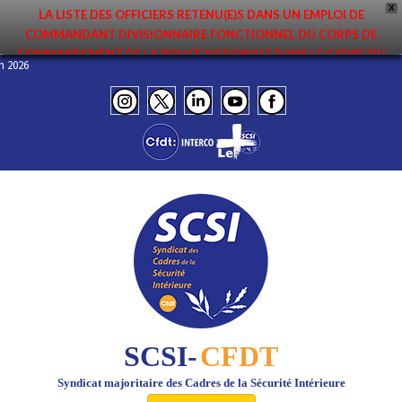
X
LA LISTE DES OFFICIERS RETENU(E)S DANS UN EMPLOI DE
COMMANDANT DIVISIONNAIRE FONCTIONNEL DU CORPS DE
COMMANDEMENT DE LA POLICE NATIONALE DANS LE CADRE DU
Juin 2026
PREMIER MOUVEMENT 2026 A ÉTÉ DIFFUSÉE. ELLE EST DISPONIBLE EN
PAGES PROTÉGÉES DU SITE. FÉLICITATIONS AUX NOMMÉ(E)S !
SCSI-
CFDT
Syndicat majoritaire des Cadres de la Sécurité Intérieure