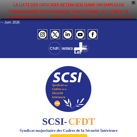
X
LA LISTE DES OFFICIERS RETENU(E)S DANS UN EMPLOI DE
COMMANDANT DIVISIONNAIRE FONCTIONNEL DU CORPS DE
COMMANDEMENT DE LA POLICE NATIONALE DANS LE CADRE DU
FO – Juin 2026
PREMIER MOUVEMENT 2026 A ÉTÉ DIFFUSÉE. ELLE EST DISPONIBLE EN
PAGES PROTÉGÉES DU SITE. FÉLICITATIONS AUX NOMMÉ(E)S !
SCSI-
CFDT
Syndicat majoritaire des Cadres de la Sécurité Intérieure