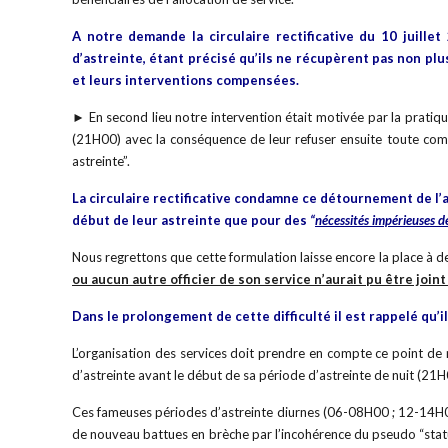
A notre demande la circulaire rectificative du 10 juille
d’astreinte, étant précisé qu’ils ne récupèrent pas non pl
et leurs interventions compensées.
► En second lieu notre intervention était motivée par la pratique
(21H00) avec la conséquence de leur refuser ensuite toute compe
astreinte”.
La circulaire rectificative condamne ce détournement de l’a
début de leur astreinte que pour des
“
nécessités impérieuses de
Nous regrettons que cette formulation laisse encore la place à de 
ou aucun autre officier de son service n’aurait pu être joint
Dans le prolongement de cette difficulté il est rappelé qu’i
L’organisation des services doit prendre en compte ce point de ré
d’astreinte avant le début de sa période d’astreinte de nuit (21H
Ces fameuses périodes d’astreinte diurnes (06-08H00 ; 12-14H00 
de nouveau battues en brèche par l’incohérence du pseudo “statu