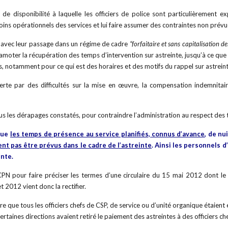
de disponibilité à laquelle les officiers de police sont particulièrement 
soins opérationnels des services et lui faire assumer des contraintes non pré
008 avec leur passage dans un régime de cadre
“forfaitaire et sans capitalisation 
escamoter la récupération des temps d’intervention sur astreinte, jusqu’à ce qu
s, notamment pour ce qui est des horaires et des motifs du rappel sur astreint
erte par des difficultés sur la mise en œuvre, la compensation indemnitai
s les dérapages constatés, pour contraindre l’administration au respect des 
que
les temps de présence au service planifiés, connus d’avance
, de nu
nt pas être prévus dans le cadre de l’astreinte
. Ainsi les personnels 
inte.
 pour faire préciser les termes d’une circulaire du 15 mai 2012 dont le
et 2012 vient donc la rectifier.
re que tous les officiers chefs de CSP, de service ou d’unité organique étaient 
ertaines directions avaient retiré le paiement des astreintes à des officiers che