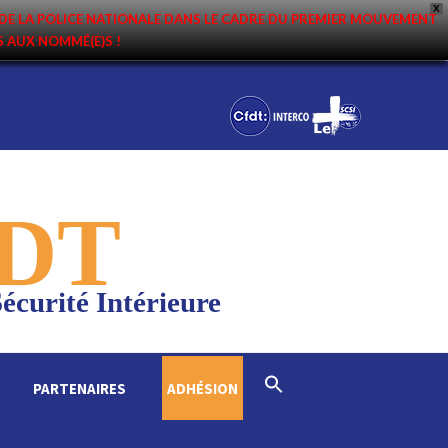
X
DE LA POLICE NATIONALE DANS LE CADRE DU PREMIER MOUVEMENT
NS AUX NOMMÉ(E)S !
DT
écurité Intérieure
Search
PARTENAIRES
ADHÉSION
for:
Search Button