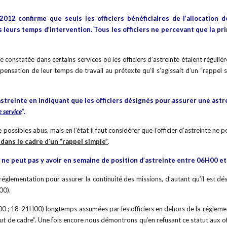
t 2012 confirme que seuls les officiers bénéficiaires de l’allocatio
us leurs temps d’intervention. Tous les officiers ne percevant que la
 constatée dans certains services où les officiers d’astreinte étaient réguli
nsation de leur temps de travail au prétexte qu’il s’agissait d’un “rappel s
streinte en indiquant que les officiers désignés pour assurer une astrei
 service
“
.
possibles abus, mais en l’état il faut considérer que l’officier d’astreinte ne
 dans le cadre d’un “rappel simple”
.
l ne peut pas y avoir en semaine de position d’astreinte entre 06H00 et 
glementation pour assurer la continuité des missions, d’autant qu’il est désor
00).
; 18-21H00) longtemps assumées par les officiers en dehors de la réglementat
t de cadre”. Une fois encore nous démontrons qu’en refusant ce statut aux off