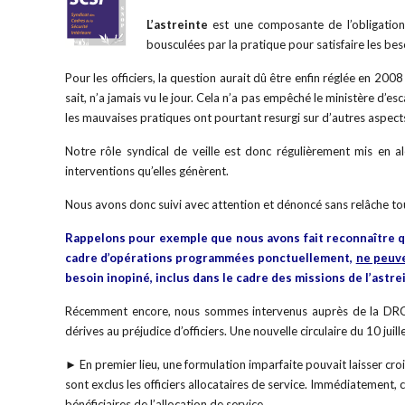
L’astreinte
est une composante de l’obligation 
bousculées par la pratique pour satisfaire les be
Pour les officiers, la question aurait dû être enfin réglée en 2
sait, n’a jamais vu le jour. Cela n’a pas empêché le ministère d’
les mauvaises pratiques ont pourtant resurgi sur d’autres aspect
Notre rôle syndical de veille est donc régulièrement mis en al
interventions qu’elles génèrent.
Nous avons donc suivi avec attention et dénoncé sans relâche tou
Rappelons pour exemple que nous avons fait reconnaître 
cadre d’opérations programmées ponctuellement,
ne peuve
besoin inopiné, inclus dans le cadre des missions de l’astre
Récemment encore, nous sommes intervenus auprès de la DRCPN
dérives au préjudice d’officiers. Une nouvelle circulaire du 10 juill
► En premier lieu, une formulation imparfaite pouvait laisser croi
sont exclus les officiers allocataires de service. Immédiatement, c
bénéficiaires de l’allocation de service.