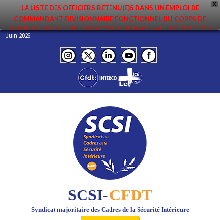
X
LA LISTE DES OFFICIERS RETENU(E)S DANS UN EMPLOI DE
COMMANDANT DIVISIONNAIRE FONCTIONNEL DU CORPS DE
COMMANDEMENT DE LA POLICE NATIONALE DANS LE CADRE DU
INFO – Juin 2026
PREMIER MOUVEMENT 2026 A ÉTÉ DIFFUSÉE. ELLE EST DISPONIBLE EN
PAGES PROTÉGÉES DU SITE. FÉLICITATIONS AUX NOMMÉ(E)S !
SCSI-
CFDT
Syndicat majoritaire des Cadres de la Sécurité Intérieure