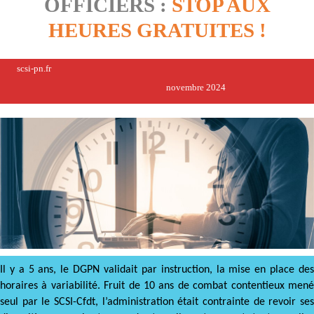
OFFICIERS :
STOP AUX
HEURES GRATUITES !
scsi-pn.fr
novembre 2024
Il y a 5 ans, le DGPN validait par instruction, la mise en place des
horaires à variabilité. Fruit de 10 ans de combat contentieux mené
seul par le SCSI-Cfdt, l’administration était contrainte de revoir ses