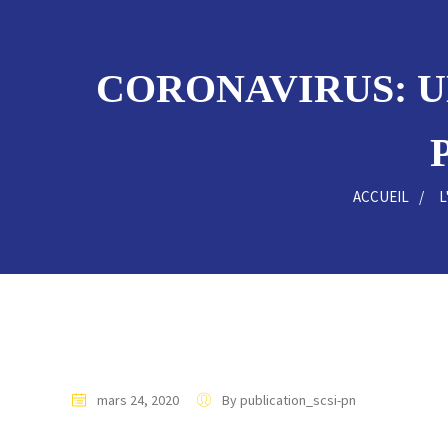
CORONAVIRUS: UN
ACCUEIL
L
mars 24, 2020
By publication_scsi-pn