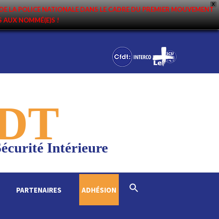
X
DE LA POLICE NATIONALE DANS LE CADRE DU PREMIER MOUVEMENT
NS AUX NOMMÉ(E)S !
DT
écurité Intérieure
Search
PARTENAIRES
ADHÉSION
for:
Search Button