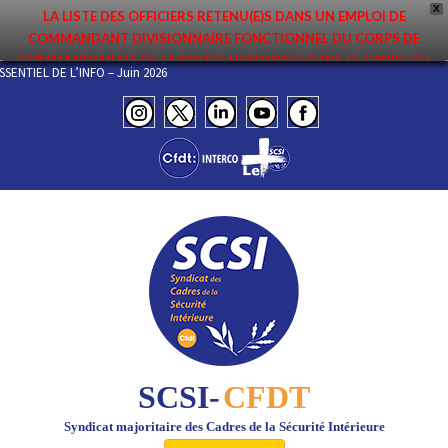
X
LA LISTE DES OFFICIERS RETENU(E)S DANS UN EMPLOI DE
COMMANDANT DIVISIONNAIRE FONCTIONNEL DU CORPS DE
COMMANDEMENT DE LA POLICE NATIONALE DANS LE CADRE DU
L’ESSENTIEL DE L’INFO – Juin 2026
PREMIER MOUVEMENT 2026 A ÉTÉ DIFFUSÉE. ELLE EST DISPONIBLE EN
PAGES PROTÉGÉES DU SITE. FÉLICITATIONS AUX NOMMÉ(E)S !
SCSI-
CFDT
Syndicat majoritaire des Cadres de la Sécurité Intérieure