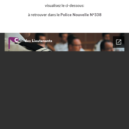
visualisez le ci-dessous:
à retrouver dans le
Police Nouvelle N°338