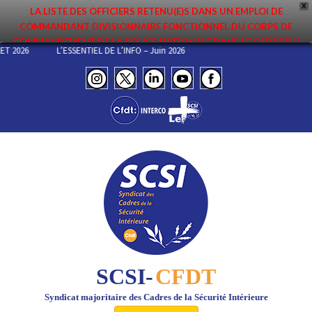
X
LA LISTE DES OFFICIERS RETENU(E)S DANS UN EMPLOI DE
COMMANDANT DIVISIONNAIRE FONCTIONNEL DU CORPS DE
COMMANDEMENT DE LA POLICE NATIONALE DANS LE CADRE DU
UILLET 2026
L’ESSENTIEL DE L’INFO – Juin 2026
PREMIER MOUVEMENT 2026 A ÉTÉ DIFFUSÉE. ELLE EST DISPONIBLE EN
PAGES PROTÉGÉES DU SITE. FÉLICITATIONS AUX NOMMÉ(E)S !
SCSI-
CFDT
Syndicat majoritaire des Cadres de la Sécurité Intérieure