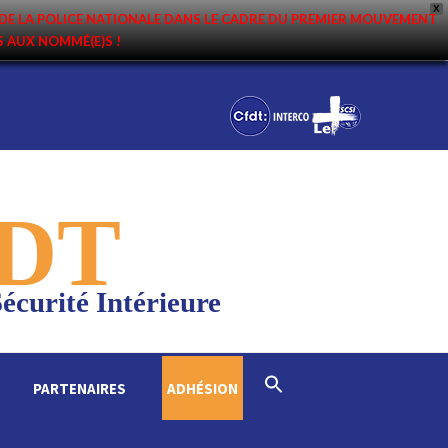
X
DE LA POLICE NATIONALE DANS LE CADRE DU PREMIER MOUVEMENT
NS AUX NOMMÉ(E)S !
DT
écurité Intérieure
Search
PARTENAIRES
ADHÉSION
for:
Search Button