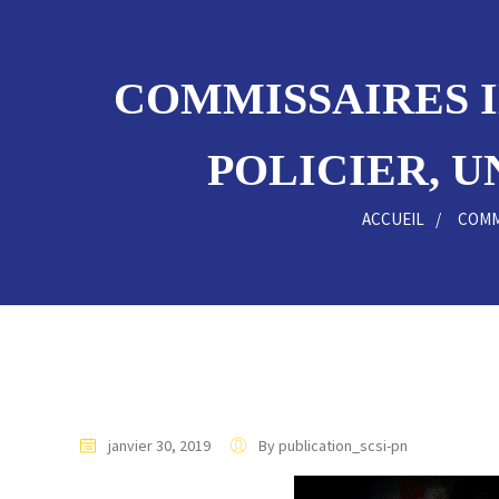
COMMISSAIRES IN
POLICIER, U
ACCUEIL
COMM
janvier 30, 2019
By publication_scsi-pn