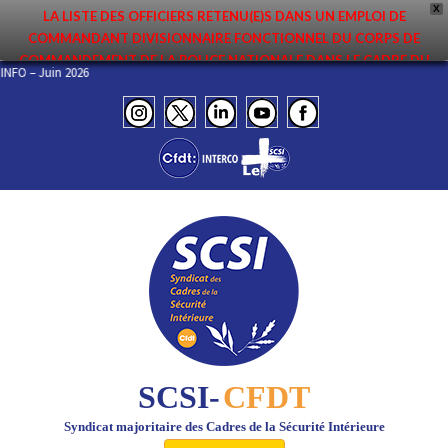
X
LA LISTE DES OFFICIERS RETENU(E)S DANS UN EMPLOI DE
COMMANDANT DIVISIONNAIRE FONCTIONNEL DU CORPS DE
COMMANDEMENT DE LA POLICE NATIONALE DANS LE CADRE DU
E L’INFO – Juin 2026
PREMIER MOUVEMENT 2026 A ÉTÉ DIFFUSÉE. ELLE EST DISPONIBLE EN
PAGES PROTÉGÉES DU SITE. FÉLICITATIONS AUX NOMMÉ(E)S !
SCSI-
CFDT
Syndicat majoritaire des Cadres de la Sécurité Intérieure