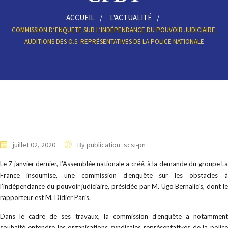
ACCUEIL
L'ACTUALITÉ
COMMISSION D’ENQUETE SUR L’INDÉPENDANCE DU POUVOIR JUDICIAIRE:
AUDITIONS DES O.S. REPRÉSENTATIVES DE LA POLICE NATIONALE
juillet 02, 2020
By publication_scsi-pn
Le 7 janvier dernier, l’Assemblée nationale a créé, à la demande du groupe La
France insoumise, une commission d’enquête sur les obstacles à
l’indépendance du pouvoir judiciaire, présidée par M. Ugo Bernalicis, dont le
rapporteur est M. Didier Paris.
Dans le cadre de ses travaux, la commission d’enquête a notamment
souhaité entendre les organisations syndicales représentatives de la police