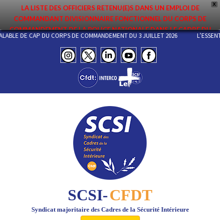
X
LA LISTE DES OFFICIERS RETENU(E)S DANS UN EMPLOI DE
COMMANDANT DIVISIONNAIRE FONCTIONNEL DU CORPS DE
COMMANDEMENT DE LA POLICE NATIONALE DANS LE CADRE DU
PRÉALABLE DE CAP DU CORPS DE COMMANDEMENT DU 3 JUILLET 2026
L’ES
PREMIER MOUVEMENT 2026 A ÉTÉ DIFFUSÉE. ELLE EST DISPONIBLE EN
PAGES PROTÉGÉES DU SITE. FÉLICITATIONS AUX NOMMÉ(E)S !
SCSI-
CFDT
Syndicat majoritaire des Cadres de la Sécurité Intérieure