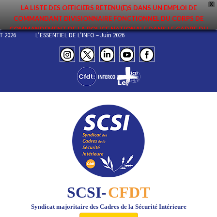
X
LA LISTE DES OFFICIERS RETENU(E)S DANS UN EMPLOI DE
COMMANDANT DIVISIONNAIRE FONCTIONNEL DU CORPS DE
COMMANDEMENT DE LA POLICE NATIONALE DANS LE CADRE DU
ILLET 2026
L’ESSENTIEL DE L’INFO – Juin 2026
PREMIER MOUVEMENT 2026 A ÉTÉ DIFFUSÉE. ELLE EST DISPONIBLE EN
PAGES PROTÉGÉES DU SITE. FÉLICITATIONS AUX NOMMÉ(E)S !
SCSI-
CFDT
Syndicat majoritaire des Cadres de la Sécurité Intérieure