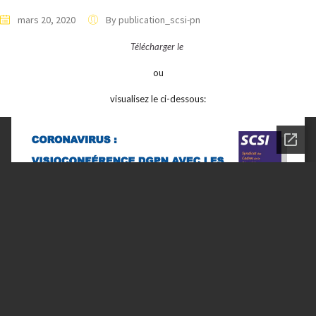
mars 20, 2020
By publication_scsi-pn
Télécharger le
ou
visualisez le ci-dessous: