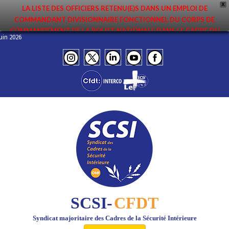
X
LA LISTE DES OFFICIERS RETENU(E)S DANS UN EMPLOI DE
COMMANDANT DIVISIONNAIRE FONCTIONNEL DU CORPS DE
COMMANDEMENT DE LA POLICE NATIONALE DANS LE CADRE DU
– Juin 2026
PREMIER MOUVEMENT 2026 A ÉTÉ DIFFUSÉE. ELLE EST DISPONIBLE EN
PAGES PROTÉGÉES DU SITE. FÉLICITATIONS AUX NOMMÉ(E)S !
SCSI-
CFDT
Syndicat majoritaire des Cadres de la Sécurité Intérieure