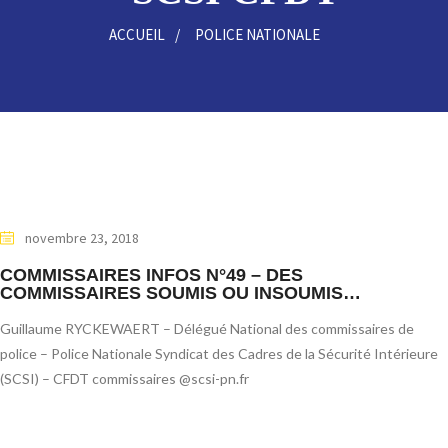
ACCUEIL
POLICE NATIONALE
novembre 23, 2018
COMMISSAIRES INFOS N°49 – DES
COMMISSAIRES SOUMIS OU INSOUMIS…
Guillaume RYCKEWAERT – Délégué National des commissaires de
police – Police Nationale Syndicat des Cadres de la Sécurité Intérieure
(SCSI) – CFDT commissaires @scsi-pn.fr