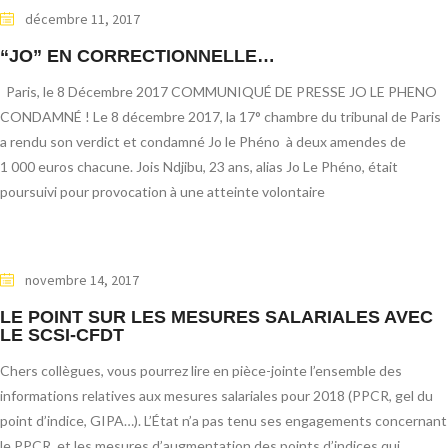
décembre 11, 2017
“JO” EN CORRECTIONNELLE…
Paris, le 8 Décembre 2017 COMMUNIQUÉ DE PRESSE JO LE PHENO
CONDAMNÉ ! Le 8 décembre 2017, la 17° chambre du tribunal de Paris
a rendu son verdict et condamné Jo le Phéno à deux amendes de
1 000 euros chacune. Jois Ndjibu, 23 ans, alias Jo Le Phéno, était
poursuivi pour provocation à une atteinte volontaire
novembre 14, 2017
LE POINT SUR LES MESURES SALARIALES AVEC
LE SCSI-CFDT
Chers collègues, vous pourrez lire en pièce-jointe l’ensemble des
informations relatives aux mesures salariales pour 2018 (PPCR, gel du
point d’indice, GIPA…). L’État n’a pas tenu ses engagements concernant
le PPCR, et les mesures d’augmentation des points d’indices qui