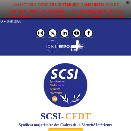
X
LA LISTE DES OFFICIERS RETENU(E)S DANS UN EMPLOI DE
COMMANDANT DIVISIONNAIRE FONCTIONNEL DU CORPS DE
COMMANDEMENT DE LA POLICE NATIONALE DANS LE CADRE DU
L’INFO – Juin 2026
PREMIER MOUVEMENT 2026 A ÉTÉ DIFFUSÉE. ELLE EST DISPONIBLE EN
PAGES PROTÉGÉES DU SITE. FÉLICITATIONS AUX NOMMÉ(E)S !
SCSI-
CFDT
Syndicat majoritaire des Cadres de la Sécurité Intérieure