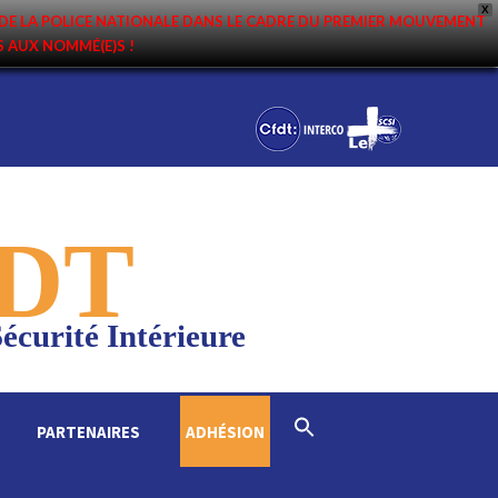
X
DE LA POLICE NATIONALE DANS LE CADRE DU PREMIER MOUVEMENT
NS AUX NOMMÉ(E)S !
DT
écurité Intérieure
Search
PARTENAIRES
ADHÉSION
for:
Search Button