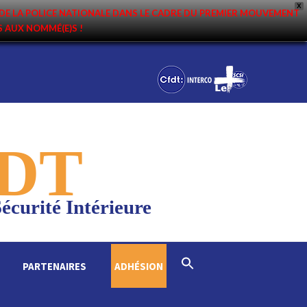
X
DE LA POLICE NATIONALE DANS LE CADRE DU PREMIER MOUVEMENT
NS AUX NOMMÉ(E)S !
DT
écurité Intérieure
Search
PARTENAIRES
ADHÉSION
for:
Search Button