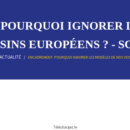
POURQUOI IGNORER 
SINS EUROPÉENS ? - S
'ACTUALITÉ
ENCADREMENT: POURQUOI IGNORER LES MODÈLES DE NOS VOI
Téléchargez le