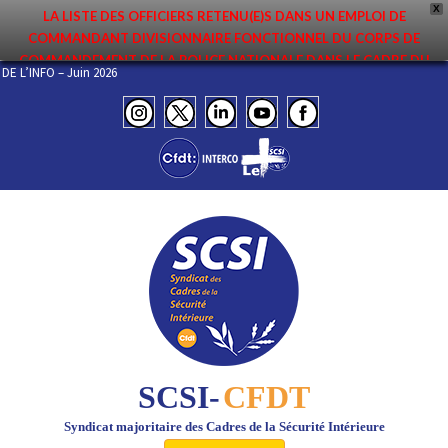
X
LA LISTE DES OFFICIERS RETENU(E)S DANS UN EMPLOI DE
COMMANDANT DIVISIONNAIRE FONCTIONNEL DU CORPS DE
COMMANDEMENT DE LA POLICE NATIONALE DANS LE CADRE DU
IEL DE L’INFO – Juin 2026
PREMIER MOUVEMENT 2026 A ÉTÉ DIFFUSÉE. ELLE EST DISPONIBLE EN
PAGES PROTÉGÉES DU SITE. FÉLICITATIONS AUX NOMMÉ(E)S !
SCSI-
CFDT
Syndicat majoritaire des Cadres de la Sécurité Intérieure