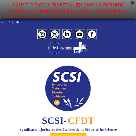
X
LA LISTE DES OFFICIERS RETENU(E)S DANS UN EMPLOI DE
COMMANDANT DIVISIONNAIRE FONCTIONNEL DU CORPS DE
COMMANDEMENT DE LA POLICE NATIONALE DANS LE CADRE DU
INFO – Juin 2026
PREMIER MOUVEMENT 2026 A ÉTÉ DIFFUSÉE. ELLE EST DISPONIBLE EN
PAGES PROTÉGÉES DU SITE. FÉLICITATIONS AUX NOMMÉ(E)S !
SCSI-
CFDT
Syndicat majoritaire des Cadres de la Sécurité Intérieure