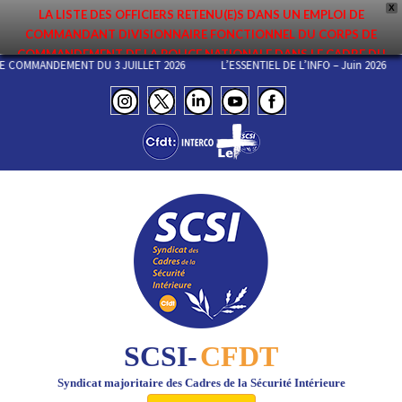
X
LA LISTE DES OFFICIERS RETENU(E)S DANS UN EMPLOI DE
COMMANDANT DIVISIONNAIRE FONCTIONNEL DU CORPS DE
COMMANDEMENT DE LA POLICE NATIONALE DANS LE CADRE DU
 DE COMMANDEMENT DU 3 JUILLET 2026
L’ESSENTIEL DE L’INFO – Juin 2026
PREMIER MOUVEMENT 2026 A ÉTÉ DIFFUSÉE. ELLE EST DISPONIBLE EN
PAGES PROTÉGÉES DU SITE. FÉLICITATIONS AUX NOMMÉ(E)S !
SCSI-
CFDT
Syndicat majoritaire des Cadres de la Sécurité Intérieure