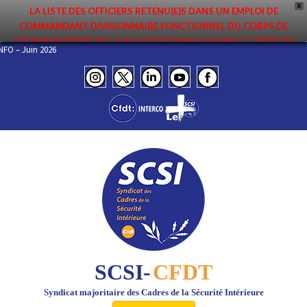
X
LA LISTE DES OFFICIERS RETENU(E)S DANS UN EMPLOI DE
COMMANDANT DIVISIONNAIRE FONCTIONNEL DU CORPS DE
COMMANDEMENT DE LA POLICE NATIONALE DANS LE CADRE DU
L’INFO – Juin 2026
PREMIER MOUVEMENT 2026 A ÉTÉ DIFFUSÉE. ELLE EST DISPONIBLE EN
PAGES PROTÉGÉES DU SITE. FÉLICITATIONS AUX NOMMÉ(E)S !
SCSI-
CFDT
Syndicat majoritaire des Cadres de la Sécurité Intérieure