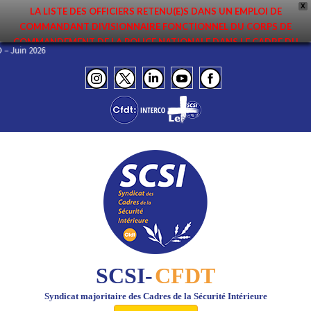
X
LA LISTE DES OFFICIERS RETENU(E)S DANS UN EMPLOI DE
COMMANDANT DIVISIONNAIRE FONCTIONNEL DU CORPS DE
COMMANDEMENT DE LA POLICE NATIONALE DANS LE CADRE DU
NFO – Juin 2026
PREMIER MOUVEMENT 2026 A ÉTÉ DIFFUSÉE. ELLE EST DISPONIBLE EN
PAGES PROTÉGÉES DU SITE. FÉLICITATIONS AUX NOMMÉ(E)S !
SCSI-
CFDT
Syndicat majoritaire des Cadres de la Sécurité Intérieure