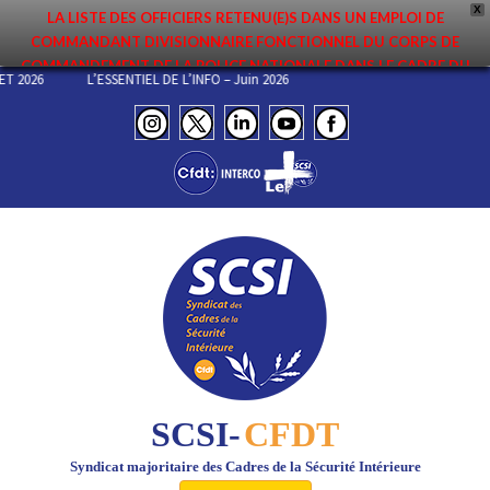
X
LA LISTE DES OFFICIERS RETENU(E)S DANS UN EMPLOI DE
COMMANDANT DIVISIONNAIRE FONCTIONNEL DU CORPS DE
COMMANDEMENT DE LA POLICE NATIONALE DANS LE CADRE DU
LLET 2026
L’ESSENTIEL DE L’INFO – Juin 2026
PREMIER MOUVEMENT 2026 A ÉTÉ DIFFUSÉE. ELLE EST DISPONIBLE EN
PAGES PROTÉGÉES DU SITE. FÉLICITATIONS AUX NOMMÉ(E)S !
SCSI-
CFDT
Syndicat majoritaire des Cadres de la Sécurité Intérieure