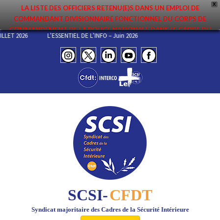
X
LA LISTE DES OFFICIERS RETENU(E)S DANS UN EMPLOI DE
COMMANDANT DIVISIONNAIRE FONCTIONNEL DU CORPS DE
COMMANDEMENT DE LA POLICE NATIONALE DANS LE CADRE DU
UILLET 2026
L’ESSENTIEL DE L’INFO – Juin 2026
PREMIER MOUVEMENT 2026 A ÉTÉ DIFFUSÉE. ELLE EST DISPONIBLE EN
PAGES PROTÉGÉES DU SITE. FÉLICITATIONS AUX NOMMÉ(E)S !
SCSI-
CFDT
Syndicat majoritaire des Cadres de la Sécurité Intérieure