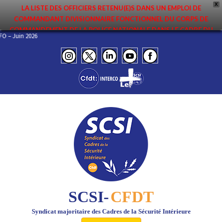
X
LA LISTE DES OFFICIERS RETENU(E)S DANS UN EMPLOI DE
COMMANDANT DIVISIONNAIRE FONCTIONNEL DU CORPS DE
COMMANDEMENT DE LA POLICE NATIONALE DANS LE CADRE DU
INFO – Juin 2026
PREMIER MOUVEMENT 2026 A ÉTÉ DIFFUSÉE. ELLE EST DISPONIBLE EN
PAGES PROTÉGÉES DU SITE. FÉLICITATIONS AUX NOMMÉ(E)S !
SCSI-
CFDT
Syndicat majoritaire des Cadres de la Sécurité Intérieure