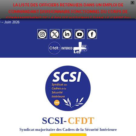
X
LA LISTE DES OFFICIERS RETENU(E)S DANS UN EMPLOI DE
COMMANDANT DIVISIONNAIRE FONCTIONNEL DU CORPS DE
COMMANDEMENT DE LA POLICE NATIONALE DANS LE CADRE DU
NFO – Juin 2026
PREMIER MOUVEMENT 2026 A ÉTÉ DIFFUSÉE. ELLE EST DISPONIBLE EN
PAGES PROTÉGÉES DU SITE. FÉLICITATIONS AUX NOMMÉ(E)S !
SCSI-
CFDT
Syndicat majoritaire des Cadres de la Sécurité Intérieure