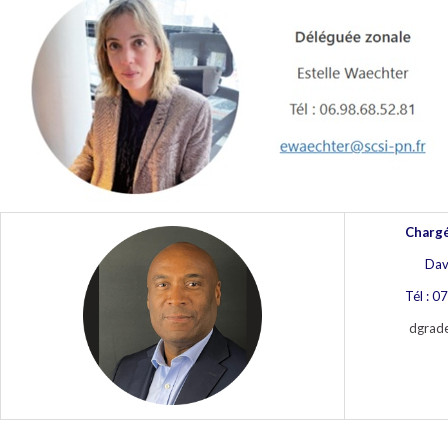
Chargé
Dav
Tél : 0
dgrade