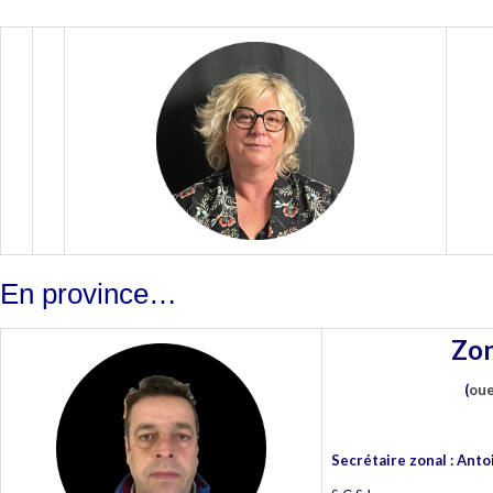
En province…
Zo
(
oue
Secrétaire zonal : Ant