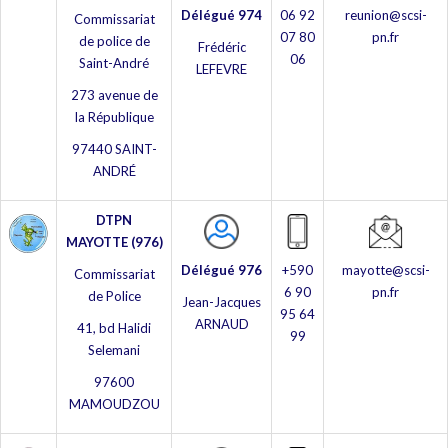
Délégué 974
06 92
reunion@scsi-
Commissariat
07 80
pn.fr
de police de
Frédéric
06
Saint-André
LEFEVRE
273 avenue de
la République
97440 SAINT-
ANDRÉ
DTPN
MAYOTTE (976)
Délégué 976
+590
mayotte@scsi-
Commissariat
6 90
pn.fr
de Police
Jean-Jacques
95 64
ARNAUD
41, bd Halidi
99
Selemani
97600
MAMOUDZOU