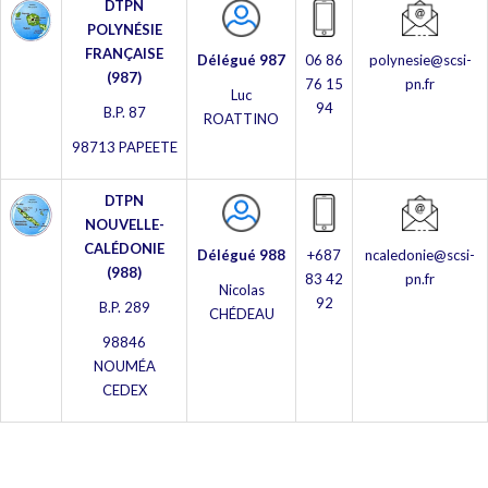
DTPN
POLYNÉSIE
FRANÇAISE
Délégué 987
06 86
polynesie@scsi-
(987)
76 15
pn.fr
Luc
94
B.P. 87
ROATTINO
98713 PAPEETE
DTPN
NOUVELLE-
CALÉDONIE
Délégué 988
+687
ncaledonie@scsi-
(988)
83 42
pn.fr
Nicolas
92
B.P. 289
CHÉDEAU
98846
NOUMÉA
CEDEX