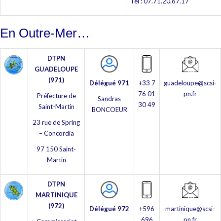
Tel : 07.71.20.67.17
En Outre-Mer…
DTPN
GUADELOUPE
(971)
Délégué 971
+33 7
guadeloupe@scsi-
76 01
pn.fr
Préfecture de
Sandras
30 49
Saint-Martin
BONCOEUR
23 rue de Spring
– Concordia
97 150 Saint-
Martin
DTPN
MARTINIQUE
(972)
Délégué 972
+596
martinique@scsi-
696
pn.fr