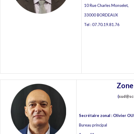
10 Rue Charles Monselet,
33000 BORDEAUX
Tel : 07.70.19.81.76
Zone
(
sud@scs
Secrétaire zonal : Olivier O
Bureau principal