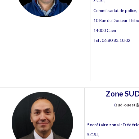
S.C.S.I,
Commissariat de police,
10 Rue du Docteur Thibou
14000 Caen
Tél : 06.80.83.10.02
Zone SU
(
sud-ouest@s
Secrétaire zonal : Fréd
S.C.S.I,