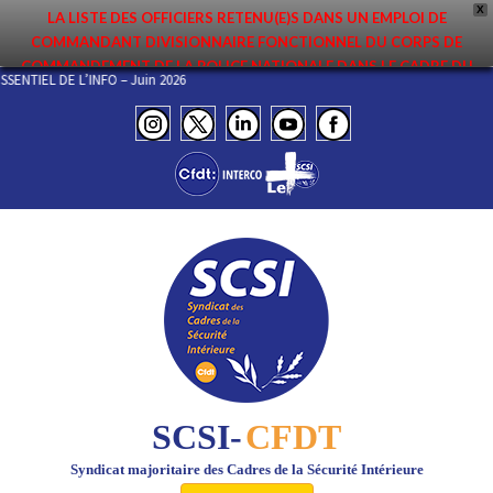
X
LA LISTE DES OFFICIERS RETENU(E)S DANS UN EMPLOI DE
COMMANDANT DIVISIONNAIRE FONCTIONNEL DU CORPS DE
COMMANDEMENT DE LA POLICE NATIONALE DANS LE CADRE DU
L’ESSENTIEL DE L’INFO – Juin 2026
PREMIER MOUVEMENT 2026 A ÉTÉ DIFFUSÉE. ELLE EST DISPONIBLE EN
PAGES PROTÉGÉES DU SITE. FÉLICITATIONS AUX NOMMÉ(E)S !
SCSI-
CFDT
Syndicat majoritaire des Cadres de la Sécurité Intérieure