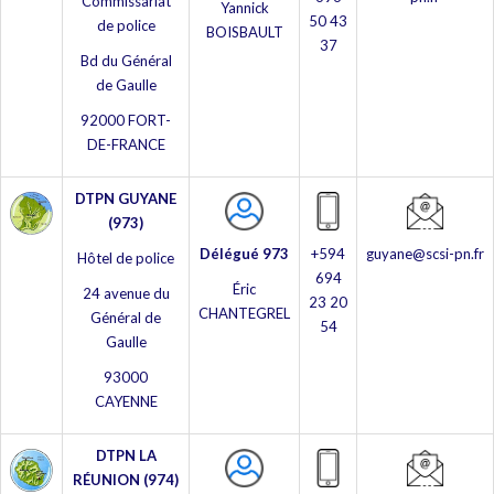
Commissariat
Yannick
50 43
de police
BOISBAULT
37
Bd du Général
de Gaulle
92000 FORT-
DE-FRANCE
DTPN GUYANE
(973)
Délégué 973
+594
guyane@scsi-pn.fr
Hôtel de police
694
Éric
24 avenue du
23 20
CHANTEGREL
Général de
54
Gaulle
93000
CAYENNE
DTPN LA
RÉUNION (974)