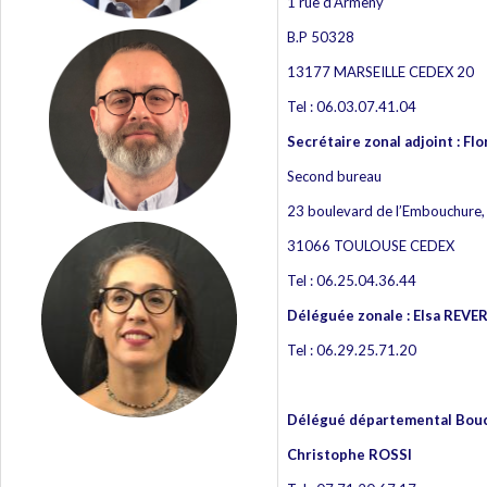
1 rue d’Armeny
B.P 50328
13177 MARSEILLE CEDEX 20
Tel : 06.03.07.41.04
Secrétaire zonal adjoint : Fl
Second bureau
23 boulevard de l’Embouchure,
31066 TOULOUSE CEDEX
Tel : 06.25.04.36.44
Déléguée zonale :
Elsa REVE
Tel : 06.29.25.71.20
Délégué départemental Bouc
Christophe ROSSI