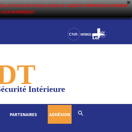
X
DE LA POLICE NATIONALE DANS LE CADRE DU PREMIER MOUVEMENT
NS AUX NOMMÉ(E)S !
DT
écurité Intérieure
Search
PARTENAIRES
ADHÉSION
for:
Search Button