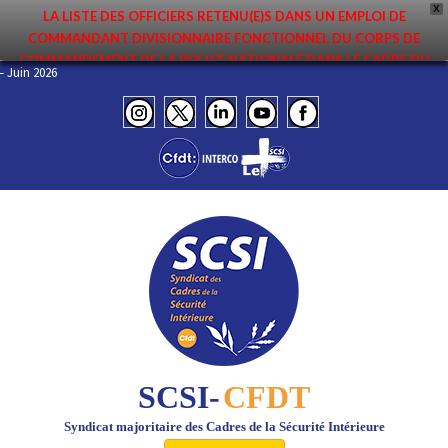
X
LA LISTE DES OFFICIERS RETENU(E)S DANS UN EMPLOI DE
COMMANDANT DIVISIONNAIRE FONCTIONNEL DU CORPS DE
COMMANDEMENT DE LA POLICE NATIONALE DANS LE CADRE DU
INFO – Juin 2026
PREMIER MOUVEMENT 2026 A ÉTÉ DIFFUSÉE. ELLE EST DISPONIBLE EN
PAGES PROTÉGÉES DU SITE. FÉLICITATIONS AUX NOMMÉ(E)S !
SCSI-
CFDT
Syndicat majoritaire des Cadres de la Sécurité Intérieure