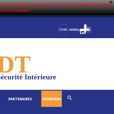
X
DE LA POLICE NATIONALE DANS LE CADRE DU PREMIER MOUVEMENT
NS AUX NOMMÉ(E)S !
DT
écurité Intérieure
Search
PARTENAIRES
ADHÉSION
for:
Search Button