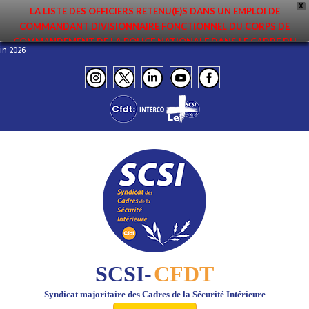
X
LA LISTE DES OFFICIERS RETENU(E)S DANS UN EMPLOI DE
COMMANDANT DIVISIONNAIRE FONCTIONNEL DU CORPS DE
COMMANDEMENT DE LA POLICE NATIONALE DANS LE CADRE DU
 Juin 2026
PREMIER MOUVEMENT 2026 A ÉTÉ DIFFUSÉE. ELLE EST DISPONIBLE EN
PAGES PROTÉGÉES DU SITE. FÉLICITATIONS AUX NOMMÉ(E)S !
SCSI-
CFDT
Syndicat majoritaire des Cadres de la Sécurité Intérieure